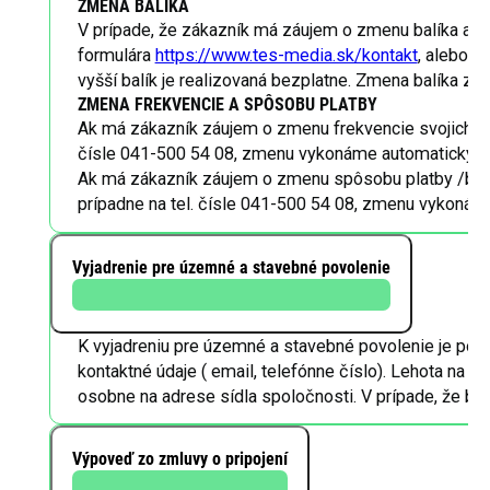
ZMENA BALÍKA
V prípade, že zákazník má záujem o zmenu balíka aleb
formulára
https://www.tes-media.sk/kontakt
, alebo n
vyšší balík je realizovaná bezplatne. Zmena balíka z c
ZMENA FREKVENCIE A SPÔSOBU PLATBY
Ak má zákazník záujem o zmenu frekvencie svojich pla
čísle 041-500 54 08, zmenu vykonáme automaticky.
Ak má zákazník záujem o zmenu spôsobu platby /bank
prípadne na tel. čísle 041-500 54 08, zmenu vykonám
Vyjadrenie pre územné a stavebné povolenie
K vyjadreniu pre územné a stavebné povolenie je potre
kontaktné údaje ( email, telefónne číslo). Lehota na vy
osobne na adrese sídla spoločnosti. V prípade, že b
Výpoveď zo zmluvy o pripojení