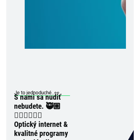
Je to jednoduché...👀
S nami sa nudiť
nebudete. 🥷🏼
🧛🏼‍♂️🧙🏼‍♂️
Optický internet &
kvalitné programy