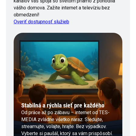
kanálov vás spoja so svetom priamo z pohodlia
vášho domova. Zažite internet a televíziu bez
obmedzení!
Overiť dostupnosť služieb
Stabilná a rýchla sieť pre každého
Od práce až po zábavu – internet od TES-
MEDIA zvládne všetko naraz. Sledujte,
streamujte, volajte, hrajte. Bez výpadkov.
Vyberte si paušál, ktorý sa vám prispôsobí.