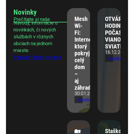
Novinky
Mesh
OTVÁRACIE
Prečítajte si naše
Návody, informácie o
Wi-
HODINY
novinkách, či nových
Fi:
POČAS
službách v rôznych
Internet,
VIANOČNÝ
obciach na jednom
ktorý
SVIATKOV
mieste.
16.12.2025
pokryje
Pozrieť všetky novinky
Novinky
celý
dom
–
aj
záhradu
30.01.2026
Novinky
🏡
Staškov