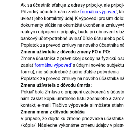
Ak sa účastník sťahuje z adresy prípojky, ale prípojka 
Pôvodný účastník nám zašle
formálnu výpoveď
, ktor
uviesť jeho kontaktný údaj. K výpovedi prosím doložt
dokumenty slúžia na okamžité ukončenie zmluvy=bez v
reálnym odpojením prípojky, bude pri obnovení služby
bankový účet-potrebné uviesť číslo účtu alebo poštou 
Poplatok za prevod zmluvy na nového účastníka nájde
Zmena užívateľa z dôvodu zmeny FO a PO:
Zmena účastníka z právnickej osoby na fyzickú osobu
zaslať
formálnu výpoveď
s údajmi nového subjektu. No
formu), nie sú potrebné žiadne ďalšie potvrdenia.
Poplatok za prevod zmluvy na nového účastníka nájde
Zmena užívateľa z dôvodu úmrtia:
Pokiaľ bola Zmluva o pripojení uzatvorená s účastník
nám zaslať kópiu úmrtného listu zosnulého a zároveň
kontakt, e-mail. Tlačivo výpovede si môžete stiahnuť 
Zmena mena z dôvodu sobáša
V prípade, že dôjde ku zmene priezviska účastníka z
/kópia/. Následne vykonáme zmenu údajov v platnej Z