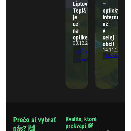
Liptovská
–
Teplá
optický
je
internet
už
už
na
v
optike!
celej
03.12.2025
obci!
TES-
14.11.2025
MEDIA
Novinky
v
obciach
Prečo si vybrať
Kvalita, ktorá
prekvapí 💯
nás? 🙌