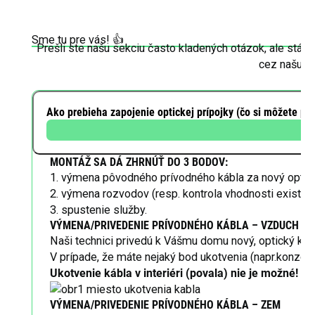
Sme tu pre vás! 👍
Prešli ste našu sekciu často kladených otázok, ale stál
cez našu k
Ako prebieha zapojenie optickej prípojky (čo si môžete pri
MONTÁŽ SA DÁ ZHRNÚŤ DO 3 BODOV:
1. výmena pôvodného prívodného kábla za nový optick
2. výmena rozvodov (resp. kontrola vhodnosti existujú
3. spustenie služby.
VÝMENA/PRIVEDENIE PRÍVODNÉHO KÁBLA – VZDUCH
Naši technici privedú k Vášmu domu nový, optický kábe
V prípade, že máte nejaký bod ukotvenia (napr.konzola
Ukotvenie kábla v interiéri (povala) nie je možné!
VÝMENA/PRIVEDENIE PRÍVODNÉHO KÁBLA – ZEM