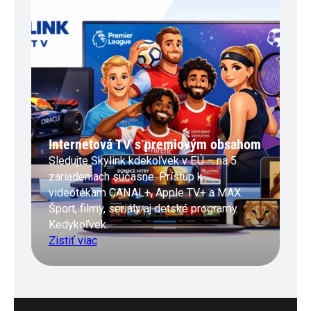
Internetová TV s premiovým obsahom
Sledujte Skylink kdekoľvek v EÚ – na 5
zariadeniach súčasne. Prístup k
videotékam CANAL+, Apple TV+ a MAX.
Šport, filmy, seriály aj detské programy.
Kedykoľvek.
Zistiť viac