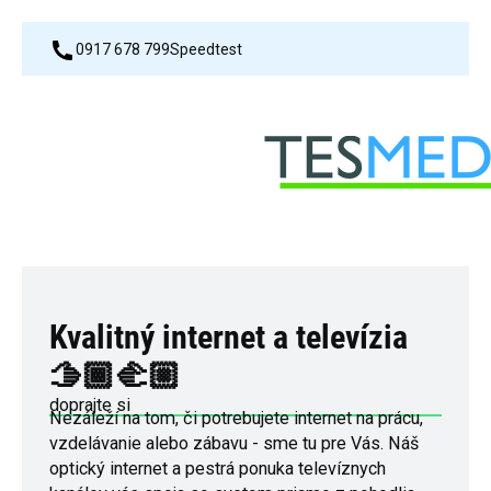
0917 678 799
Speedtest
Kvalitný internet a televízia
🫱🏾‍🫲🏼
doprajte si
Nezáleží na tom, či potrebujete internet na prácu,
vzdelávanie alebo zábavu - sme tu pre Vás. Náš
optický internet a pestrá ponuka televíznych