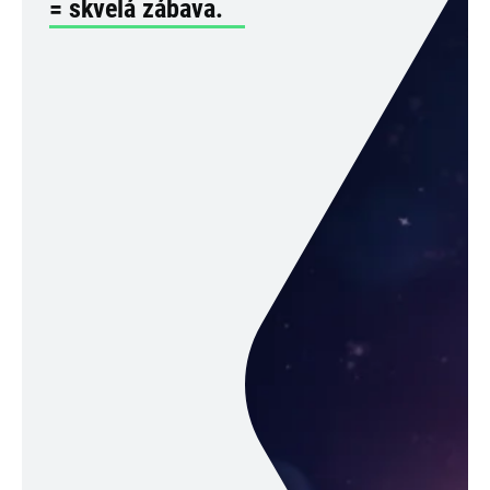
= skvelá zábava.