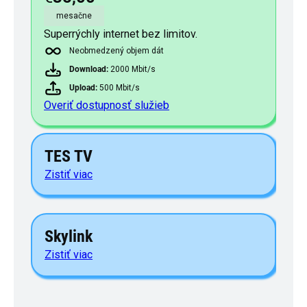
mesačne
Superrýchly internet bez limitov.
Neobmedzený objem dát
Download:
2000 Mbit/s
Upload:
500 Mbit/s
Overiť dostupnosť služieb
TES TV
Zistiť viac
Skylink
Zistiť viac