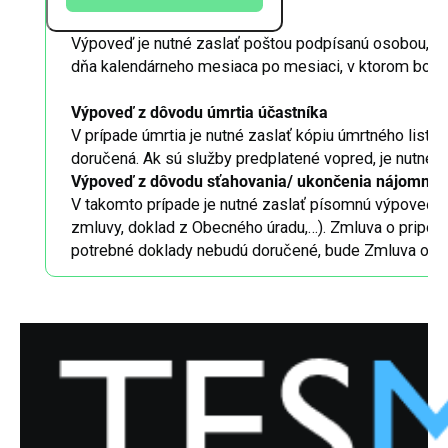
Výpoveď je nutné zaslať poštou podpísanú osobou, na 
dňa kalendárneho mesiaca po mesiaci, v ktorom bola
Výpoveď z dôvodu úmrtia účastníka
V prípade úmrtia je nutné zaslať kópiu úmrtného list
doručená. Ak sú služby predplatené vopred, je nutné 
Výpoveď z dôvodu sťahovania/ ukončenia nájomnej 
V takomto prípade je nutné zaslať písomnú výpoveď + 
zmluvy, doklad z Obecného úradu,…). Zmluva o pripoj
potrebné doklady nebudú doručené, bude Zmluva o p