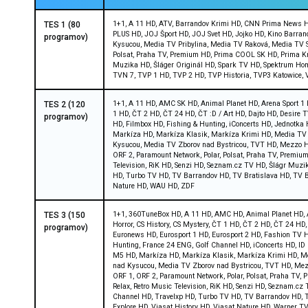
1+1, A 11 HD, ATV, Barrandov Krimi HD, CNN Prima News HD
TES 1 (80
PLUS HD, JOJ Šport HD, JOJ Svet HD, Jojko HD, Kino Barr
programov)
Kysucou, Media TV Pribylina, Media TV Raková, Media TV S
Polsat, Praha TV, Premium HD, Prima COOL SK HD, Prima Kri
Muzika HD, Šláger Originál HD, Spark TV HD, Spektrum Hom
TVN 7, TVP 1 HD, TVP 2 HD, TVP Historia, TVP3 Katowice,
1+1, A 11 HD, AMC SK HD, Animal Planet HD, Arena Sport 1 
TES 2 (120
1 HD, ČT 2 HD, ČT 24 HD, ČT :D / Art HD, Dajto HD, Desire
programov)
HD, Filmbox HD, Fishing & Hunting, iConcerts HD, Jednotk
Markíza HD, Markíza Klasik, Markíza Krimi HD, Media TV 
Kysucou, Media TV Zborov nad Bystricou, TVT HD, Mezzo HD,
ORF 2, Paramount Network, Polar, Polsat, Praha TV, Premi
Television, RiK HD, Senzi HD, Seznam.cz TV HD, Šlágr Muzi
HD, Turbo TV HD, TV Barrandov HD, TV Bratislava HD, TV Br
Nature HD, WAU HD, ZDF
1+1, 360TuneBox HD, A 11 HD, AMC HD, Animal Planet HD, A
TES 3 (150
Horror, CS History, CS Mystery, ČT 1 HD, ČT 2 HD, ČT 24 H
programov)
Euronews HD, Eurosport 1 HD, Eurosport 2 HD, Fashion TV H
Hunting, France 24 ENG, Golf Channel HD, iConcerts HD, I
M5 HD, Markíza HD, Markíza Klasik, Markíza Krimi HD, Me
nad Kysucou, Media TV Zborov nad Bystricou, TVT HD, Mezzo
ORF 1, ORF 2, Paramount Network, Polar, Polsat, Praha TV,
Relax, Retro Music Television, RiK HD, Senzi HD, Seznam.cz
Channel HD, Travelxp HD, Turbo TV HD, TV Barrandov HD, T
Explore HD, Viasat History HD, Viasat Nature HD, Warner 