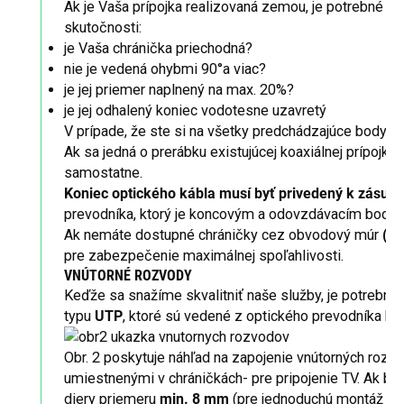
Ak je Vaša prípojka realizovaná zemou, je potrebné sk
skutočnosti:
je Vaša chránička priechodná?
nie je vedená ohybmi 90°a viac?
je jej priemer naplnený na max. 20%?
je jej odhalený koniec vodotesne uzavretý
V prípade, že ste si na všetky predchádzajúce body 
Ak sa jedná o prerábku existujúcej koaxiálnej prípojky
samostatne.
Koniec optického kábla musí byť privedený k zásuv
prevodníka, ktorý je koncovým a odovzdávacím bodom
Ak nemáte dostupné chráničky cez obvodový múr
(pr
pre zabezpečenie maximálnej spoľahlivosti.
VNÚTORNÉ ROZVODY
Keďže sa snažíme skvalitniť naše služby, je potrebná
typu
UTP
, ktoré sú vedené z optického prevodníka ku t
Obr. 2 poskytuje náhľad na zapojenie vnútorných rozvo
umiestnenými v chráničkách- pre pripojenie TV. Ak by 
diery priemeru
min. 8 mm
(pre jednoduchú montáž
je