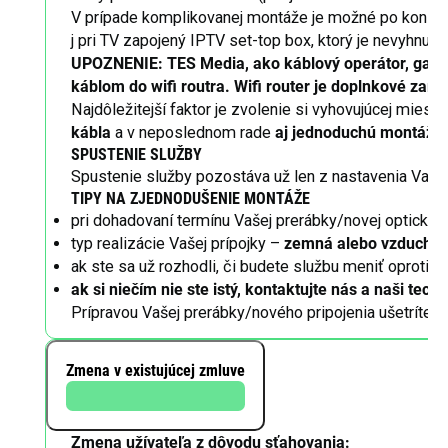
V prípade komplikovanej montáže je možné po konzultá
j pri TV zapojený IPTV set-top box, ktorý je nevyhnutn
UPOZNENIE: TES Media, ako káblový operátor, garantu
káblom do wifi routra. Wifi router je doplnkové za
Najdôležitejší faktor je zvolenie si vyhovujúcej mies
kábla
a v neposlednom rade
aj jednoduchú montáž (
SPUSTENIE SLUŽBY
Spustenie služby pozostáva už len z nastavenia Vašic
TIPY NA ZJEDNODUŠENIE MONTÁŽE
pri dohadovaní termínu Vašej prerábky/novej optickej 
typ realizácie Vašej prípojky –
zemná alebo vzducho
ak ste sa už rozhodli, či budete službu meniť oproti 
ak si niečím nie ste istý, kontaktujte nás a naši te
Prípravou Vašej prerábky/nového pripojenia ušetríte č
Zmena v existujúcej zmluve
Zmena užívateľa z dôvodu sťahovania: