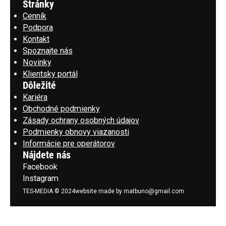
Stránky
Cenník
Podpora
Kontakt
Spoznajte nás
Novinky
Klientsky portál
Dôležité
Kariéra
Obchodné podmienky
Zásady ochrany osobných údajov
Podmienky obnovy viazanosti
Informácie pre operátorov
Nájdete nás
Facebook
Instagram
TES-MEDIA © 2024
website made by matbuno@gmail.com