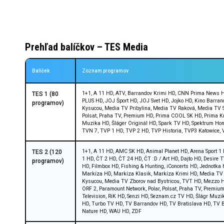
Prehľad balíčkov – TES Media
Balíček
Zoznam programov
1+1, A 11 HD, ATV, Barrandov Krimi HD, CNN Prima News HD
TES 1 (80
PLUS HD, JOJ Šport HD, JOJ Svet HD, Jojko HD, Kino Barr
programov)
Kysucou, Media TV Pribylina, Media TV Raková, Media TV S
Polsat, Praha TV, Premium HD, Prima COOL SK HD, Prima Kri
Muzika HD, Šláger Originál HD, Spark TV HD, Spektrum Hom
TVN 7, TVP 1 HD, TVP 2 HD, TVP Historia, TVP3 Katowice,
1+1, A 11 HD, AMC SK HD, Animal Planet HD, Arena Sport 1 
TES 2 (120
1 HD, ČT 2 HD, ČT 24 HD, ČT :D / Art HD, Dajto HD, Desire
programov)
HD, Filmbox HD, Fishing & Hunting, iConcerts HD, Jednotk
Markíza HD, Markíza Klasik, Markíza Krimi HD, Media TV 
Kysucou, Media TV Zborov nad Bystricou, TVT HD, Mezzo HD,
ORF 2, Paramount Network, Polar, Polsat, Praha TV, Premi
Television, RiK HD, Senzi HD, Seznam.cz TV HD, Šlágr Muzi
HD, Turbo TV HD, TV Barrandov HD, TV Bratislava HD, TV Br
Nature HD, WAU HD, ZDF