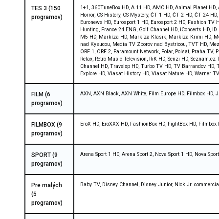
1+1, 360TuneBox HD, A 11 HD, AMC HD, Animal Planet HD, A
TES 3 (150
Horror, CS History, CS Mystery, ČT 1 HD, ČT 2 HD, ČT 24 H
programov)
Euronews HD, Eurosport 1 HD, Eurosport 2 HD, Fashion TV H
Hunting, France 24 ENG, Golf Channel HD, iConcerts HD, I
M5 HD, Markíza HD, Markíza Klasik, Markíza Krimi HD, Me
nad Kysucou, Media TV Zborov nad Bystricou, TVT HD, Mezzo
ORF 1, ORF 2, Paramount Network, Polar, Polsat, Praha TV,
Relax, Retro Music Television, RiK HD, Senzi HD, Seznam.cz
Channel HD, Travelxp HD, Turbo TV HD, TV Barrandov HD, T
Explore HD, Viasat History HD, Viasat Nature HD, Warner 
AXN, AXN Black, AXN White, Film Europe HD, Filmbox HD,
FILM (6
programov)
EroX HD, EroXXX HD, FashionBox HD, FightBox HD, Filmbox 
FILMBOX (9
programov)
Arena Sport 1 HD, Arena Sport 2, Nova Sport 1 HD, Nova Spor
SPORT (9
programov)
Baby TV, Disney Channel, Disney Junior, Nick Jr. commercia
Pre malých
(5
programov)