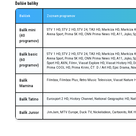
Ďalšie balíky
Balíček
Zoznam programov
STV 1 HD, STV 2 HD, STV 24, TA3 HD, Markíza HD, Markíza Kr
Balík mini
Arena Sport, Prima SK HD, CNN Prima News HD, A11, Jojko, Sp
(40
programov)
STV 1 HD, STV 2 HD, STV 24, TA3 HD, Markíza HD, Markíza Kr
Balík basic
Arena Sport, Prima SK HD, CNN Prima News HD, A11, Jojko, Sp
(60
Šport HD, AXN, Film+, Viasat Explore HD, Viasat History HD, 
programov)
Prima COOL HD, Prima Krimi, ČT :D / Art HD, Epic Drama, No
Filmbox, Filmbox Plus, Retro Music Television, Viasat Nature
Balík
Mamina
Eurosport 2 HD, History Channel, National Geographic HD, Nat
Balík Tatino
JimJam, MTV Europe, Duck TV, Nickelodeon, Cartoonito, RiK 
Balík Junior