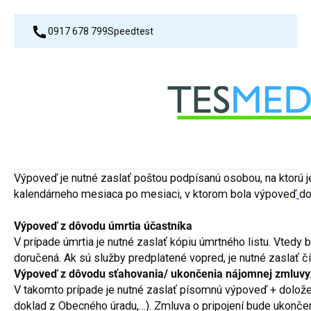
0917 678 799
Speedtest
Výpoveď je nutné zaslať poštou podpísanú osobou, na ktorú j
kalendárneho mesiaca po mesiaci, v ktorom bola výpoveď
do
Výpoveď z dôvodu úmrtia účastníka
V prípade úmrtia je nutné zaslať kópiu úmrtného listu. Vted
doručená. Ak sú služby predplatené vopred, je nutné zaslať 
Výpoveď z dôvodu sťahovania/ ukončenia nájomnej zmluvy/
V takomto prípade je nutné zaslať písomnú výpoveď + doložen
doklad z Obecného úradu,…). Zmluva o pripojení bude ukonče