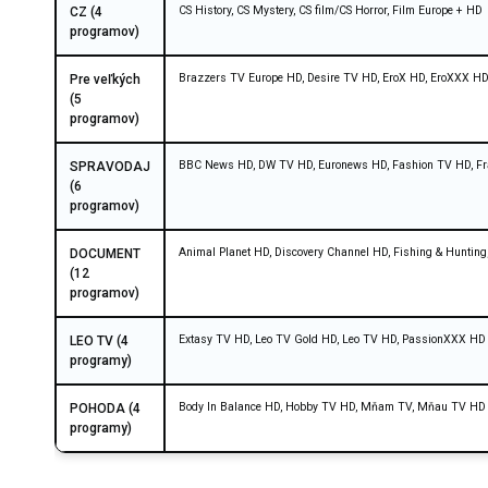
CS History, CS Mystery, CS film/CS Horror, Film Europe + HD
CZ (4
programov)
Brazzers TV Europe HD, Desire TV HD, EroX HD, EroXXX HD,
Pre veľkých
(5
programov)
BBC News HD, DW TV HD, Euronews HD, Fashion TV HD, F
SPRAVODAJ
(6
programov)
Animal Planet HD, Discovery Channel HD, Fishing & Hunting
DOCUMENT
(12
programov)
Extasy TV HD, Leo TV Gold HD, Leo TV HD, PassionXXX HD
LEO TV (4
programy)
Body In Balance HD, Hobby TV HD, Mňam TV, Mňau TV HD
POHODA (4
programy)