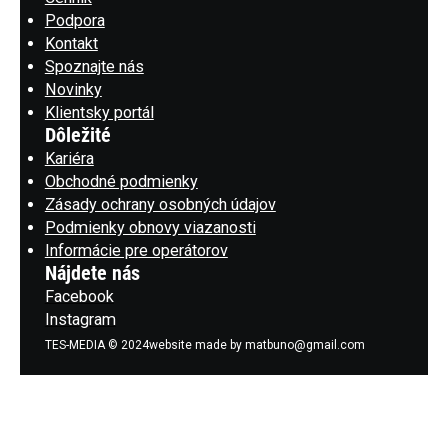
Podpora
Kontakt
Spoznajte nás
Novinky
Klientsky portál
Dôležité
Kariéra
Obchodné podmienky
Zásady ochrany osobných údajov
Podmienky obnovy viazanosti
Informácie pre operátorov
Nájdete nás
Facebook
Instagram
TES-MEDIA © 2024
website made by matbuno@gmail.com