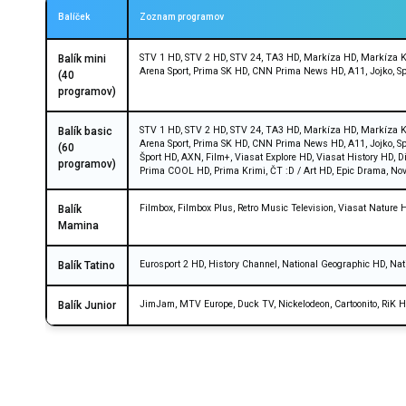
Balíček
Zoznam programov
STV 1 HD, STV 2 HD, STV 24, TA3 HD, Markíza HD, Markíza Kr
Balík mini
Arena Sport, Prima SK HD, CNN Prima News HD, A11, Jojko, Sp
(40
programov)
STV 1 HD, STV 2 HD, STV 24, TA3 HD, Markíza HD, Markíza Kr
Balík basic
Arena Sport, Prima SK HD, CNN Prima News HD, A11, Jojko, Sp
(60
Šport HD, AXN, Film+, Viasat Explore HD, Viasat History HD, 
programov)
Prima COOL HD, Prima Krimi, ČT :D / Art HD, Epic Drama, No
Filmbox, Filmbox Plus, Retro Music Television, Viasat Nature
Balík
Mamina
Eurosport 2 HD, History Channel, National Geographic HD, Nat
Balík Tatino
JimJam, MTV Europe, Duck TV, Nickelodeon, Cartoonito, RiK 
Balík Junior