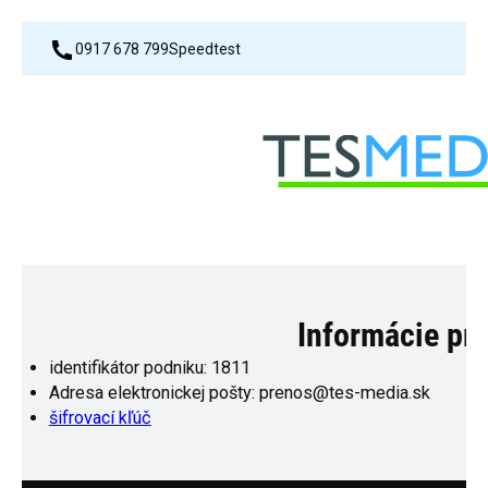
0917 678 799
Speedtest
Informácie pre
identifikátor podniku: 1811
Adresa elektronickej pošty: prenos@tes-media.sk
šifrovací kľúč