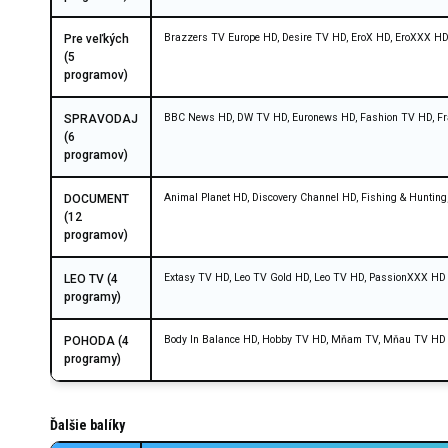
Brazzers TV Europe HD, Desire TV HD, EroX HD, EroXXX HD,
Pre veľkých
(5
programov)
BBC News HD, DW TV HD, Euronews HD, Fashion TV HD, F
SPRAVODAJ
(6
programov)
Animal Planet HD, Discovery Channel HD, Fishing & Hunting
DOCUMENT
(12
programov)
Extasy TV HD, Leo TV Gold HD, Leo TV HD, PassionXXX HD
LEO TV (4
programy)
Body In Balance HD, Hobby TV HD, Mňam TV, Mňau TV HD
POHODA (4
programy)
Ďalšie balíky