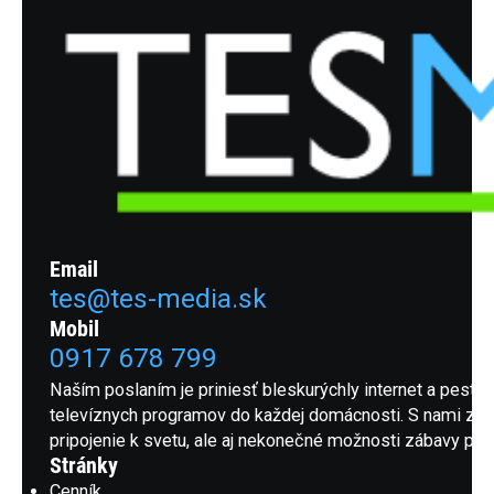
Email
tes@tes-media.sk
Mobil
0917 678 799
Naším poslaním je priniesť bleskurýchly internet a pestrú
televíznych programov do každej domácnosti. S nami získ
pripojenie k svetu, ale aj nekonečné možnosti zábavy pre 
Stránky
Cenník