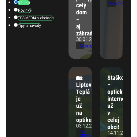
Všetko
Novinky
celý
Novinky
dom
–
TES-MEDIA v obciach
aj
Tipy a návody
záhradu
30.01.2026
Novinky
🏡
Staškov
Liptovská
–
Teplá
optický
je
internet
už
už
na
v
optike!
celej
03.12.2025
obci!
TES-
14.11.2025
MEDIA