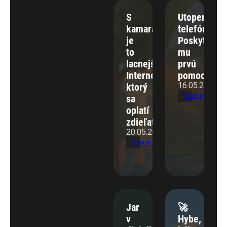
S
Utopený
kamarátom
telefón?
je
Poskytnite
to
mu
lacnejšie:
prvú
Internet,
pomoc!
16.05.2025
ktorý
Novinky
sa
oplatí
zdieľať
20.05.2025
Novinky
Jar
🚀
v
Hybe,