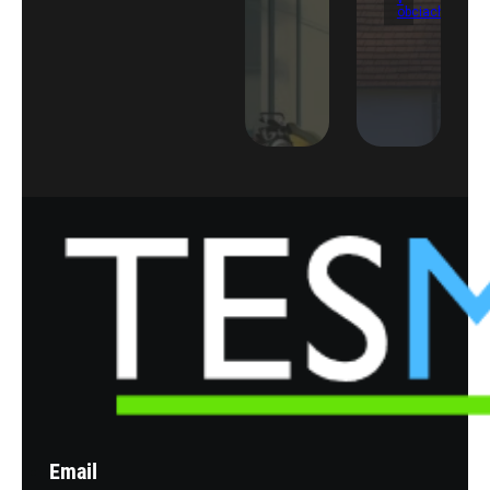
obciach
Email