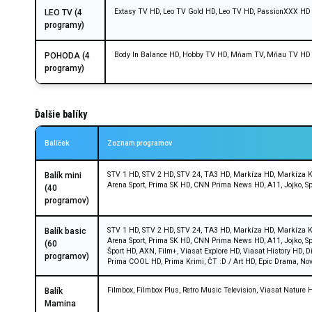
Extasy TV HD, Leo TV Gold HD, Leo TV HD, PassionXXX HD
LEO TV (4
programy)
Body In Balance HD, Hobby TV HD, Mňam TV, Mňau TV HD
POHODA (4
programy)
Ďalšie balíky
Balíček
Zoznam programov
STV 1 HD, STV 2 HD, STV 24, TA3 HD, Markíza HD, Markíza Kr
Balík mini
Arena Sport, Prima SK HD, CNN Prima News HD, A11, Jojko, Sp
(40
programov)
STV 1 HD, STV 2 HD, STV 24, TA3 HD, Markíza HD, Markíza Kr
Balík basic
Arena Sport, Prima SK HD, CNN Prima News HD, A11, Jojko, Sp
(60
Šport HD, AXN, Film+, Viasat Explore HD, Viasat History HD, 
programov)
Prima COOL HD, Prima Krimi, ČT :D / Art HD, Epic Drama, No
Filmbox, Filmbox Plus, Retro Music Television, Viasat Nature
Balík
Mamina