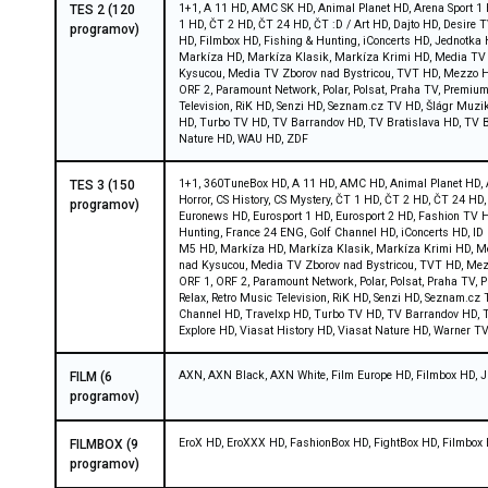
1+1, A 11 HD, AMC SK HD, Animal Planet HD, Arena Sport 1 
TES 2 (120
1 HD, ČT 2 HD, ČT 24 HD, ČT :D / Art HD, Dajto HD, Desire
programov)
HD, Filmbox HD, Fishing & Hunting, iConcerts HD, Jednotk
Markíza HD, Markíza Klasik, Markíza Krimi HD, Media TV 
Kysucou, Media TV Zborov nad Bystricou, TVT HD, Mezzo HD,
ORF 2, Paramount Network, Polar, Polsat, Praha TV, Premi
Television, RiK HD, Senzi HD, Seznam.cz TV HD, Šlágr Muzi
HD, Turbo TV HD, TV Barrandov HD, TV Bratislava HD, TV Br
Nature HD, WAU HD, ZDF
1+1, 360TuneBox HD, A 11 HD, AMC HD, Animal Planet HD, A
TES 3 (150
Horror, CS History, CS Mystery, ČT 1 HD, ČT 2 HD, ČT 24 H
programov)
Euronews HD, Eurosport 1 HD, Eurosport 2 HD, Fashion TV H
Hunting, France 24 ENG, Golf Channel HD, iConcerts HD, I
M5 HD, Markíza HD, Markíza Klasik, Markíza Krimi HD, Me
nad Kysucou, Media TV Zborov nad Bystricou, TVT HD, Mezzo
ORF 1, ORF 2, Paramount Network, Polar, Polsat, Praha TV,
Relax, Retro Music Television, RiK HD, Senzi HD, Seznam.cz
Channel HD, Travelxp HD, Turbo TV HD, TV Barrandov HD, T
Explore HD, Viasat History HD, Viasat Nature HD, Warner 
AXN, AXN Black, AXN White, Film Europe HD, Filmbox HD,
FILM (6
programov)
EroX HD, EroXXX HD, FashionBox HD, FightBox HD, Filmbox 
FILMBOX (9
programov)