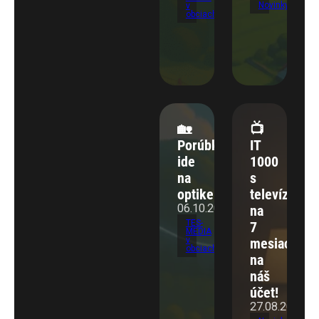
Novinky
v
obciach
🏡
📺
Porúbka
IT
ide
1000
na
s
optike!
televíziou
06.10.2025
na
TES-
7
MEDIA
v
mesiacov
obciach
na
náš
účet!
27.08.2025