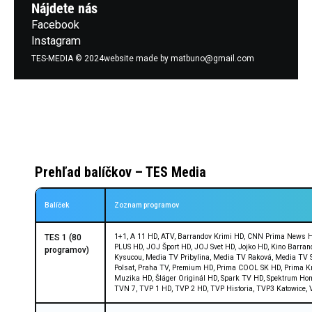
Nájdete nás
Facebook
Instagram
TES-MEDIA © 2024
website made by matbuno@gmail.com
Prehľad balíčkov – TES Media
Balíček
Zoznam programov
1+1, A 11 HD, ATV, Barrandov Krimi HD, CNN Prima News HD
TES 1 (80
PLUS HD, JOJ Šport HD, JOJ Svet HD, Jojko HD, Kino Barr
programov)
Kysucou, Media TV Pribylina, Media TV Raková, Media TV S
Polsat, Praha TV, Premium HD, Prima COOL SK HD, Prima Kri
Muzika HD, Šláger Originál HD, Spark TV HD, Spektrum Hom
TVN 7, TVP 1 HD, TVP 2 HD, TVP Historia, TVP3 Katowice,