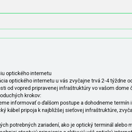
u optického internetu
cia optického internetu u vás zvyčajne trvá 2-4 týždne od
osti od vopred pripravenej infraštruktúry vo vašom dome č
noduchých krokov:
eme informovať o ďalšom postupe a dohodneme termín in
cký kábel pripoja k najbližšej sieťovej infraštruktúre, zv
tkých potrebných zariadení, ako je optický terminál alebo