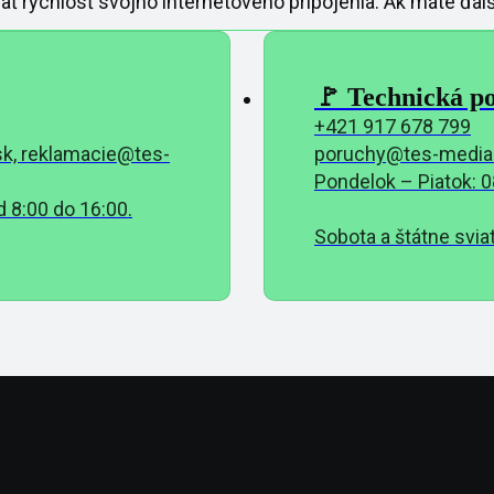
rýchlosť svojho internetového pripojenia. Ak máte ďalši
🚩 Technická p
+421 917 678 799
k, reklamacie@tes-
poruchy@tes-media
Pondelok – Piatok: 0
 8:00 do 16:00.
Sobota a štátne sviat