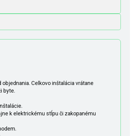
 objednania. Celkovo inštalácia vrátane
i byte.
štalácie.
yčajne k elektrickému stĺpu či zakopanému
 modem.