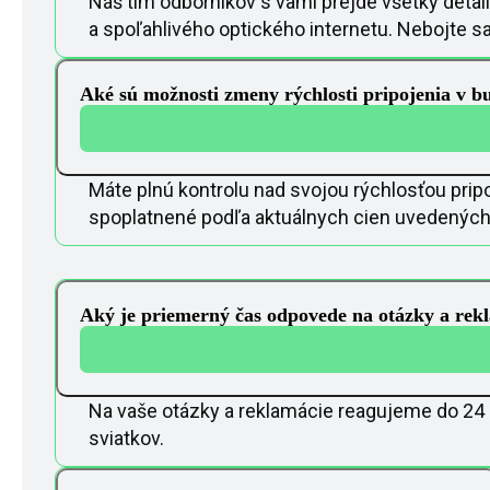
Náš tím odborníkov s vami prejde všetky detai
a spoľahlivého optického internetu. Nebojte sa
Aké sú možnosti zmeny rýchlosti pripojenia v b
Máte plnú kontrolu nad svojou rýchlosťou pripoj
spoplatnené podľa aktuálnych cien uvedených
Aký je priemerný čas odpovede na otázky a rekl
Na vaše otázky a reklamácie reagujeme do 24 h
sviatkov.