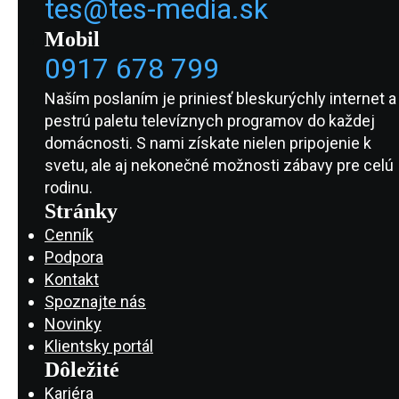
tes@tes-media.sk
Mobil
0917 678 799
Naším poslaním je priniesť bleskurýchly internet a
pestrú paletu televíznych programov do každej
domácnosti. S nami získate nielen pripojenie k
svetu, ale aj nekonečné možnosti zábavy pre celú
rodinu.
Stránky
Cenník
Podpora
Kontakt
Spoznajte nás
Novinky
Klientsky portál
Dôležité
Kariéra