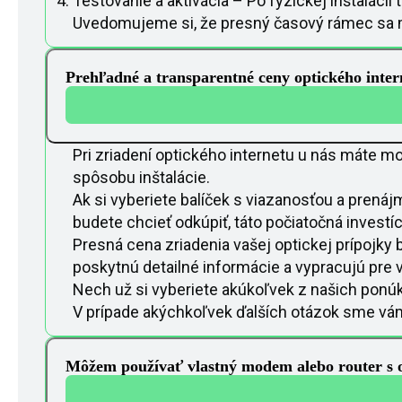
Testovanie a aktivácia – Po fyzickej inštalácii 
Uvedomujeme si, že presný časový rámec sa môž
Prehľadné a transparentné ceny optického inter
Pri zriadení optického internetu u nás máte m
spôsobu inštalácie.
Ak si vyberiete balíček s viazanosťou a prenáj
budete chcieť odkúpiť, táto počiatočná invest
Presná cena zriadenia vašej optickej prípojky
poskytnú detailné informácie a vypracujú pre v
Nech už si vyberiete akúkoľvek z našich ponúk
V prípade akýchkoľvek ďalších otázok sme vám 
Môžem používať vlastný modem alebo router s 