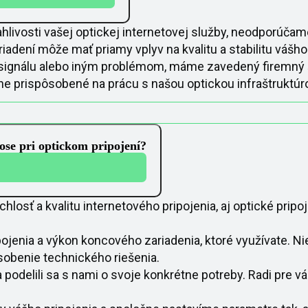
ahlivosti vašej optickej internetovej služby, neodporúča
iadení môže mať priamy vplyv na kvalitu a stabilitu vášho 
ignálu alebo iným problémom, máme zavedený firemný št
álne prispôsobené na prácu s našou optickou infraštrukt
ose pri optickom pripojení?
losť a kvalitu internetového pripojenia, aj optické pripoj
enia a výkon koncového zariadenia, ktoré využívate. Ni
sobenie technického riešenia.
 podelili sa s nami o svoje konkrétne potreby. Radi pre v