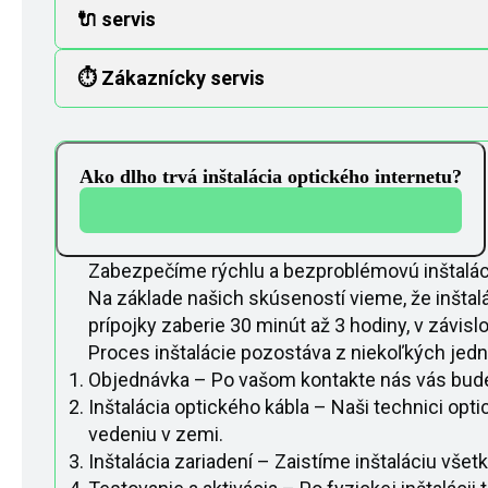
🔌 servis
⏱️ Zákaznícky servis
Ako dlho trvá inštalácia optického internetu?
Zabezpečíme rýchlu a bezproblémovú inštaláci
Na základe našich skúseností vieme, že inštalá
prípojky zaberie 30 minút až 3 hodiny, v závisl
Proces inštalácie pozostáva z niekoľkých jed
Objednávka – Po vašom kontakte nás vás bud
Inštalácia optického kábla – Naši technici opti
vedeniu v zemi.
Inštalácia zariadení – Zaistíme inštaláciu vše