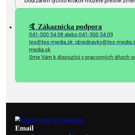
Dodržaním týchto krokov môžete presne zmerať 
🤙 Zákaznícka podpora
041-500 54 08 alebo 041-500 54 09
tes@tes-media.sk, objednavky@tes-media.s
media.sk
Sme Vám k dispozícii v pracovných dňoch od
Email