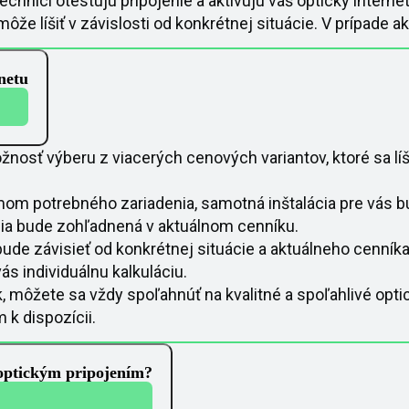
technici otestujú pripojenie a aktivujú váš optický internet
e líšiť v závislosti od konkrétnej situácie. V prípade 
netu
ožnosť výberu z viacerých cenových variantov, ktoré sa l
mom potrebného zariadenia, samotná inštalácia pre vás bu
ícia bude zohľadnená v aktuálnom cenníku.
 bude závisieť od konkrétnej situácie a aktuálneho cenník
ás individuálnu kalkuláciu.
, môžete sa vždy spoľahnúť na kvalitné a spoľahlivé opt
k dispozícii.
optickým pripojením?