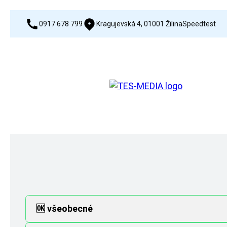
0917 678 799
Kragujevská 4, 01001 Žilina
Speedtest
🆗 všeobecné