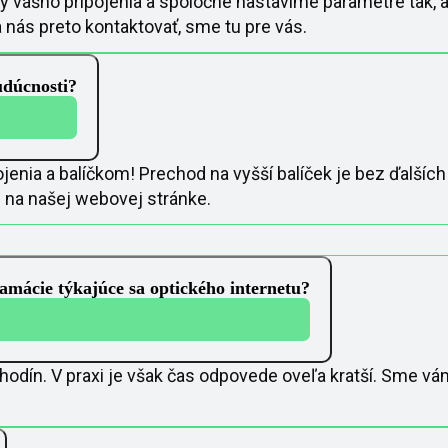
ly vášho pripojenia a spoločne nastavíme parametre tak, 
 nás preto kontaktovať, sme tu pre vás.
udúcnosti?
enia a balíčkom! Prechod na vyšší balíček je bez ďalších n
 na našej webovej stránke.
amácie týkajúce sa optického internetu?
odín. V praxi je však čas odpovede oveľa kratší. Sme vám