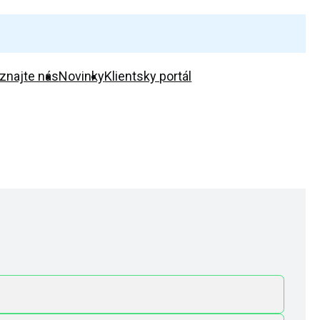
znajte nás
Novinky
Klientsky portál