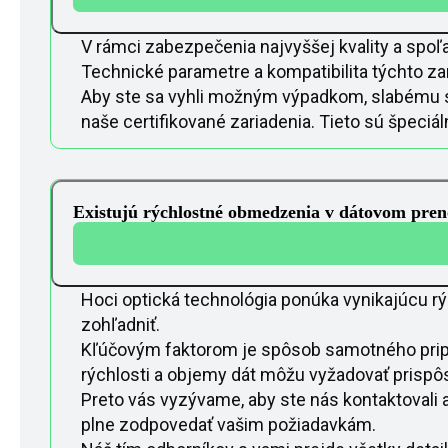
V rámci zabezpečenia najvyššej kvality a spoľ
Technické parametre a kompatibilita týchto zar
Aby ste sa vyhli možným výpadkom, slabému s
naše certifikované zariadenia. Tieto sú špeci
Existujú rýchlostné obmedzenia v dátovom pren
Hoci optická technológia ponúka vynikajúcu rých
zohľadniť.
Kľúčovým faktorom je spôsob samotného pripoj
rýchlosti a objemy dát môžu vyžadovať prispô
Preto vás vyzývame, aby ste nás kontaktovali a
plne zodpovedať vašim požiadavkám.