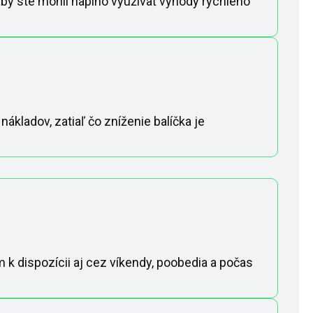
aby ste mohli naplno využívať výhody rýchleho
ákladov, zatiaľ čo zníženie balíčka je
 k dispozícii aj cez víkendy, poobedia a počas