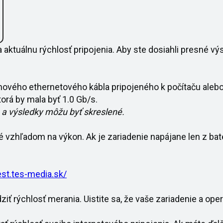
ktuálnu rýchlosť pripojenia. Aby ste dosiahli presné výs
ového ethernetového kábla pripojeného k počítaču aleb
orá by mala byť 1.0 Gb/s.
 a výsledky môžu byť skreslené.
 vzhľadom na výkon. Ak je zariadenie napájane len z batér
est.tes-media.sk/
iť rýchlosť merania. Uistite sa, že vaše zariadenie a o