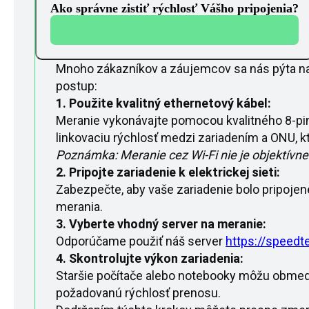
Ako správne zistiť rýchlosť Vášho pripojenia?
Mnoho zákazníkov a záujemcov sa nás pýta na a
postup:
1. Použite kvalitný ethernetový kábel:
Meranie vykonávajte pomocou kvalitného 8-pin
linkovaciu rýchlosť medzi zariadením a ONU, kt
Poznámka: Meranie cez Wi-Fi nie je objektívne
2. Pripojte zariadenie k elektrickej sieti:
Zabezpečte, aby vaše zariadenie bolo pripojené
merania.
3. Vyberte vhodný server na meranie:
Odporúčame použiť náš server
https://speedt
4. Skontrolujte výkon zariadenia:
Staršie počítače alebo notebooky môžu obmedz
požadovanú rýchlosť prenosu.