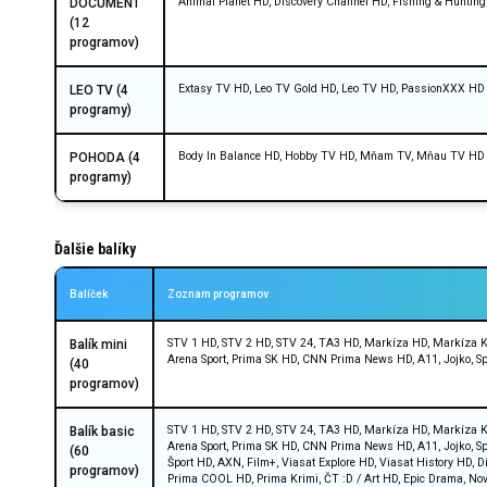
Animal Planet HD, Discovery Channel HD, Fishing & Hunting
DOCUMENT
(12
programov)
Extasy TV HD, Leo TV Gold HD, Leo TV HD, PassionXXX HD
LEO TV (4
programy)
Body In Balance HD, Hobby TV HD, Mňam TV, Mňau TV HD
POHODA (4
programy)
Ďalšie balíky
Balíček
Zoznam programov
STV 1 HD, STV 2 HD, STV 24, TA3 HD, Markíza HD, Markíza Kr
Balík mini
Arena Sport, Prima SK HD, CNN Prima News HD, A11, Jojko, Sp
(40
programov)
STV 1 HD, STV 2 HD, STV 24, TA3 HD, Markíza HD, Markíza Kr
Balík basic
Arena Sport, Prima SK HD, CNN Prima News HD, A11, Jojko, Sp
(60
Šport HD, AXN, Film+, Viasat Explore HD, Viasat History HD, 
programov)
Prima COOL HD, Prima Krimi, ČT :D / Art HD, Epic Drama, No