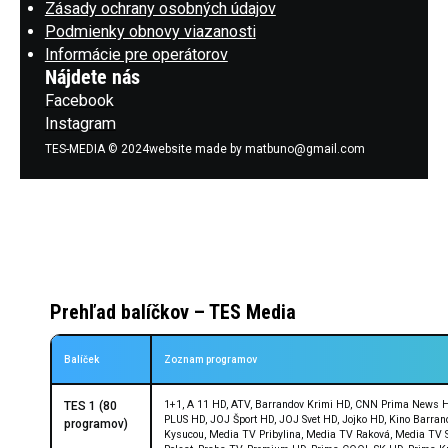
Zásady ochrany osobných údajov
Podmienky obnovy viazanosti
Informácie pre operátorov
Nájdete nás
Facebook
Instagram
TES-MEDIA © 2024
website made by matbuno@gmail.com
Prehľad balíčkov – TES Media
Balíček
Zoznam programov
1+1, A 11 HD, ATV, Barrandov Krimi HD, CNN Prima News HD
TES 1 (80
PLUS HD, JOJ Šport HD, JOJ Svet HD, Jojko HD, Kino Barr
programov)
Kysucou, Media TV Pribylina, Media TV Raková, Media TV S