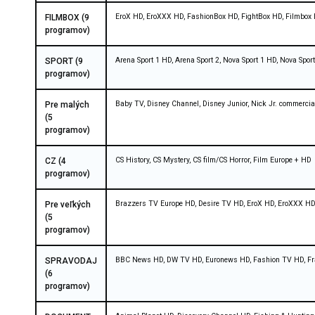
EroX HD, EroXXX HD, FashionBox HD, FightBox HD, Filmbox 
FILMBOX (9
programov)
Arena Sport 1 HD, Arena Sport 2, Nova Sport 1 HD, Nova Spor
SPORT (9
programov)
Baby TV, Disney Channel, Disney Junior, Nick Jr. commercia
Pre malých
(5
programov)
CS History, CS Mystery, CS film/CS Horror, Film Europe + HD
CZ (4
programov)
Brazzers TV Europe HD, Desire TV HD, EroX HD, EroXXX HD,
Pre veľkých
(5
programov)
BBC News HD, DW TV HD, Euronews HD, Fashion TV HD, F
SPRAVODAJ
(6
programov)