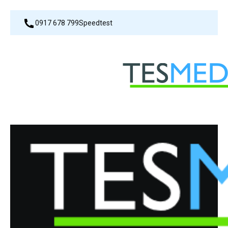
0917 678 799
Speedtest