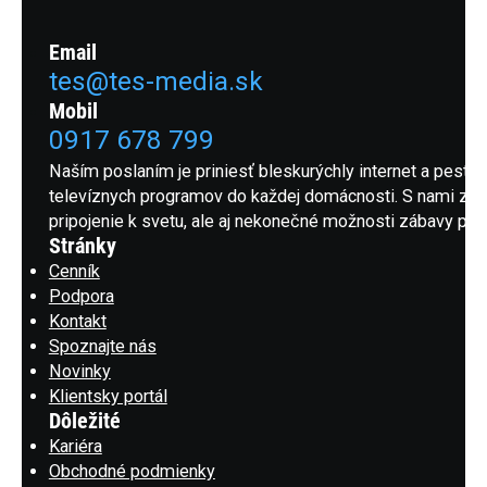
Email
tes@tes-media.sk
Mobil
0917 678 799
Naším poslaním je priniesť bleskurýchly internet a pestrú
televíznych programov do každej domácnosti. S nami získ
pripojenie k svetu, ale aj nekonečné možnosti zábavy pre 
Stránky
Cenník
Podpora
Kontakt
Spoznajte nás
Novinky
Klientsky portál
Dôležité
Kariéra
Obchodné podmienky