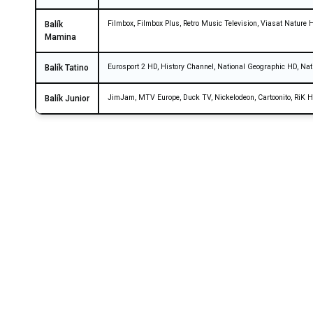
Filmbox, Filmbox Plus, Retro Music Television, Viasat Nature
Balík
Mamina
Eurosport 2 HD, History Channel, National Geographic HD, Nat
Balík Tatino
JimJam, MTV Europe, Duck TV, Nickelodeon, Cartoonito, RiK 
Balík Junior