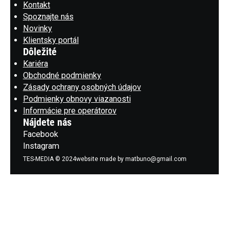
Kontakt
Spoznajte nás
Novinky
Klientsky portál
Dôležité
Kariéra
Obchodné podmienky
Zásady ochrany osobných údajov
Podmienky obnovy viazanosti
Informácie pre operátorov
Nájdete nás
Facebook
Instagram
TES-MEDIA © 2024
website made by matbuno@gmail.com