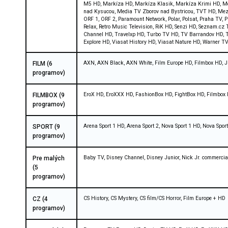
M5 HD, Markíza HD, Markíza Klasik, Markíza Krimi HD, Me
nad Kysucou, Media TV Zborov nad Bystricou, TVT HD, Mezzo
ORF 1, ORF 2, Paramount Network, Polar, Polsat, Praha TV,
Relax, Retro Music Television, RiK HD, Senzi HD, Seznam.cz
Channel HD, Travelxp HD, Turbo TV HD, TV Barrandov HD, T
Explore HD, Viasat History HD, Viasat Nature HD, Warner 
AXN, AXN Black, AXN White, Film Europe HD, Filmbox HD,
FILM (6
programov)
EroX HD, EroXXX HD, FashionBox HD, FightBox HD, Filmbox 
FILMBOX (9
programov)
Arena Sport 1 HD, Arena Sport 2, Nova Sport 1 HD, Nova Spor
SPORT (9
programov)
Baby TV, Disney Channel, Disney Junior, Nick Jr. commercia
Pre malých
(5
programov)
CS History, CS Mystery, CS film/CS Horror, Film Europe + HD
CZ (4
programov)