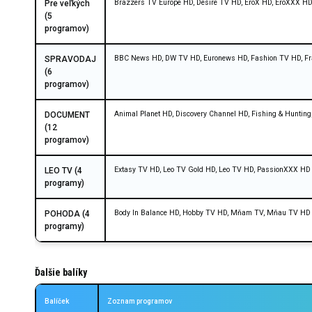
Brazzers TV Europe HD, Desire TV HD, EroX HD, EroXXX HD,
Pre veľkých
(5
programov)
BBC News HD, DW TV HD, Euronews HD, Fashion TV HD, F
SPRAVODAJ
(6
programov)
Animal Planet HD, Discovery Channel HD, Fishing & Hunting
DOCUMENT
(12
programov)
Extasy TV HD, Leo TV Gold HD, Leo TV HD, PassionXXX HD
LEO TV (4
programy)
Body In Balance HD, Hobby TV HD, Mňam TV, Mňau TV HD
POHODA (4
programy)
Ďalšie balíky
Balíček
Zoznam programov