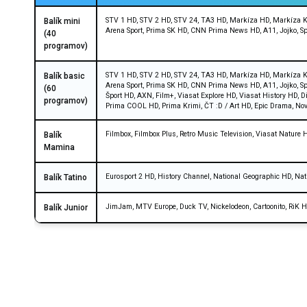
STV 1 HD, STV 2 HD, STV 24, TA3 HD, Markíza HD, Markíza Kr
Balík mini
Arena Sport, Prima SK HD, CNN Prima News HD, A11, Jojko, Sp
(40
programov)
STV 1 HD, STV 2 HD, STV 24, TA3 HD, Markíza HD, Markíza Kr
Balík basic
Arena Sport, Prima SK HD, CNN Prima News HD, A11, Jojko, Sp
(60
Šport HD, AXN, Film+, Viasat Explore HD, Viasat History HD, 
programov)
Prima COOL HD, Prima Krimi, ČT :D / Art HD, Epic Drama, No
Filmbox, Filmbox Plus, Retro Music Television, Viasat Nature
Balík
Mamina
Eurosport 2 HD, History Channel, National Geographic HD, Nat
Balík Tatino
JimJam, MTV Europe, Duck TV, Nickelodeon, Cartoonito, RiK 
Balík Junior