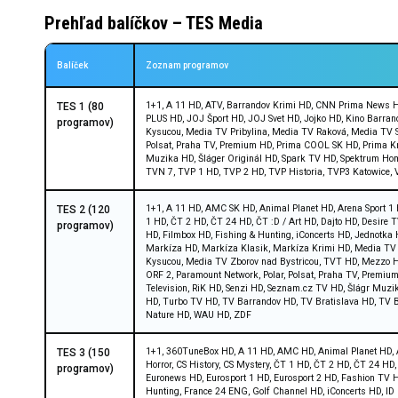
Prehľad balíčkov – TES Media
Balíček
Zoznam programov
1+1, A 11 HD, ATV, Barrandov Krimi HD, CNN Prima News HD
TES 1 (80
PLUS HD, JOJ Šport HD, JOJ Svet HD, Jojko HD, Kino Barr
programov)
Kysucou, Media TV Pribylina, Media TV Raková, Media TV S
Polsat, Praha TV, Premium HD, Prima COOL SK HD, Prima Kri
Muzika HD, Šláger Originál HD, Spark TV HD, Spektrum Hom
TVN 7, TVP 1 HD, TVP 2 HD, TVP Historia, TVP3 Katowice,
1+1, A 11 HD, AMC SK HD, Animal Planet HD, Arena Sport 1 
TES 2 (120
1 HD, ČT 2 HD, ČT 24 HD, ČT :D / Art HD, Dajto HD, Desire
programov)
HD, Filmbox HD, Fishing & Hunting, iConcerts HD, Jednotk
Markíza HD, Markíza Klasik, Markíza Krimi HD, Media TV 
Kysucou, Media TV Zborov nad Bystricou, TVT HD, Mezzo HD,
ORF 2, Paramount Network, Polar, Polsat, Praha TV, Premi
Television, RiK HD, Senzi HD, Seznam.cz TV HD, Šlágr Muzi
HD, Turbo TV HD, TV Barrandov HD, TV Bratislava HD, TV Br
Nature HD, WAU HD, ZDF
1+1, 360TuneBox HD, A 11 HD, AMC HD, Animal Planet HD, A
TES 3 (150
Horror, CS History, CS Mystery, ČT 1 HD, ČT 2 HD, ČT 24 H
programov)
Euronews HD, Eurosport 1 HD, Eurosport 2 HD, Fashion TV H
Hunting, France 24 ENG, Golf Channel HD, iConcerts HD, I