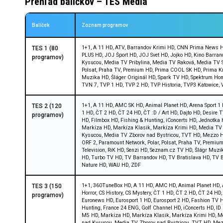
Prehľad balíčkov – TES Media
Balíček
Zoznam programov
1+1, A 11 HD, ATV, Barrandov Krimi HD, CNN Prima News HD
TES 1 (80
PLUS HD, JOJ Šport HD, JOJ Svet HD, Jojko HD, Kino Barr
programov)
Kysucou, Media TV Pribylina, Media TV Raková, Media TV S
Polsat, Praha TV, Premium HD, Prima COOL SK HD, Prima Kri
Muzika HD, Šláger Originál HD, Spark TV HD, Spektrum Hom
TVN 7, TVP 1 HD, TVP 2 HD, TVP Historia, TVP3 Katowice,
1+1, A 11 HD, AMC SK HD, Animal Planet HD, Arena Sport 1 
TES 2 (120
1 HD, ČT 2 HD, ČT 24 HD, ČT :D / Art HD, Dajto HD, Desire
programov)
HD, Filmbox HD, Fishing & Hunting, iConcerts HD, Jednotk
Markíza HD, Markíza Klasik, Markíza Krimi HD, Media TV 
Kysucou, Media TV Zborov nad Bystricou, TVT HD, Mezzo HD,
ORF 2, Paramount Network, Polar, Polsat, Praha TV, Premi
Television, RiK HD, Senzi HD, Seznam.cz TV HD, Šlágr Muzi
HD, Turbo TV HD, TV Barrandov HD, TV Bratislava HD, TV Br
Nature HD, WAU HD, ZDF
1+1, 360TuneBox HD, A 11 HD, AMC HD, Animal Planet HD, A
TES 3 (150
Horror, CS History, CS Mystery, ČT 1 HD, ČT 2 HD, ČT 24 H
programov)
Euronews HD, Eurosport 1 HD, Eurosport 2 HD, Fashion TV H
Hunting, France 24 ENG, Golf Channel HD, iConcerts HD, I
M5 HD, Markíza HD, Markíza Klasik, Markíza Krimi HD, Me
nad Kysucou, Media TV Zborov nad Bystricou, TVT HD, Mezzo