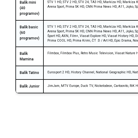
STV 1 HD, STV 2 HD, STV 24, TA3 HD, Markíza HD, Markíza Kr
Balík mini
Arena Sport, Prima SK HD, CNN Prima News HD, A11, Jojko, Sp
(40
programov)
STV 1 HD, STV 2 HD, STV 24, TA3 HD, Markíza HD, Markíza Kr
Balík basic
Arena Sport, Prima SK HD, CNN Prima News HD, A11, Jojko, Sp
(60
Šport HD, AXN, Film+, Viasat Explore HD, Viasat History HD, 
programov)
Prima COOL HD, Prima Krimi, ČT :D / Art HD, Epic Drama, No
Filmbox, Filmbox Plus, Retro Music Television, Viasat Nature
Balík
Mamina
Eurosport 2 HD, History Channel, National Geographic HD, Nat
Balík Tatino
JimJam, MTV Europe, Duck TV, Nickelodeon, Cartoonito, RiK 
Balík Junior