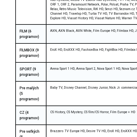
ORF 1, ORF 2, Paramount Network, Polar, Polsat, Praha TV,
Relax, Retro Music Television, RiK HD, Senzi HD, Seznam.cz
Channel HD, Travelxp HD, Turbo TV HD, TV Barrandov HD, T
Explore HD, Viasat History HD, Viasat Nature HD, Warner 
AXN, AXN Black, AXN White, Film Europe HD, Filmbox HD,
FILM (6
programov)
EroX HD, EroXXX HD, FashionBox HD, FightBox HD, Filmbox 
FILMBOX (9
programov)
Arena Sport 1 HD, Arena Sport 2, Nova Sport 1 HD, Nova Spor
SPORT (9
programov)
Baby TV, Disney Channel, Disney Junior, Nick Jr. commercia
Pre malých
(5
programov)
CS History, CS Mystery, CS film/CS Horror, Film Europe + HD
CZ (4
programov)
Brazzers TV Europe HD, Desire TV HD, EroX HD, EroXXX HD,
Pre veľkých