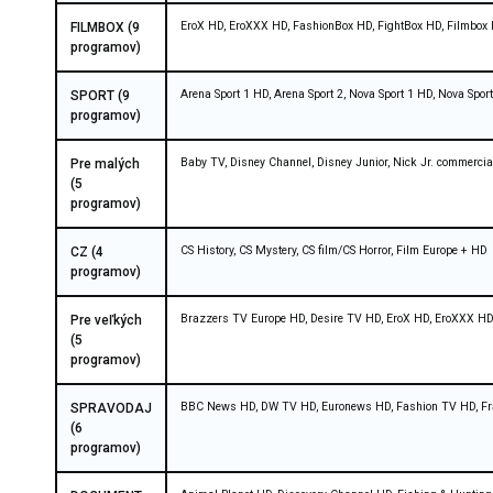
EroX HD, EroXXX HD, FashionBox HD, FightBox HD, Filmbox 
FILMBOX (9
programov)
Arena Sport 1 HD, Arena Sport 2, Nova Sport 1 HD, Nova Spor
SPORT (9
programov)
Baby TV, Disney Channel, Disney Junior, Nick Jr. commercia
Pre malých
(5
programov)
CS History, CS Mystery, CS film/CS Horror, Film Europe + HD
CZ (4
programov)
Brazzers TV Europe HD, Desire TV HD, EroX HD, EroXXX HD,
Pre veľkých
(5
programov)
BBC News HD, DW TV HD, Euronews HD, Fashion TV HD, F
SPRAVODAJ
(6
programov)