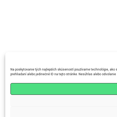
Na poskytovanie tých najlepších skúseností používame technológie, ako s
prehliadaní alebo jedinečné ID na tejto stránke. Nesúhlas alebo odvolanie 