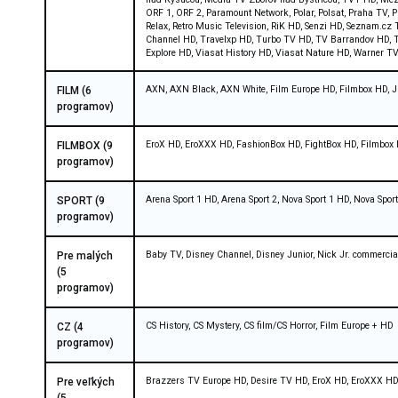
ORF 1, ORF 2, Paramount Network, Polar, Polsat, Praha TV,
Relax, Retro Music Television, RiK HD, Senzi HD, Seznam.cz
Channel HD, Travelxp HD, Turbo TV HD, TV Barrandov HD, T
Explore HD, Viasat History HD, Viasat Nature HD, Warner 
AXN, AXN Black, AXN White, Film Europe HD, Filmbox HD,
FILM (6
programov)
EroX HD, EroXXX HD, FashionBox HD, FightBox HD, Filmbox 
FILMBOX (9
programov)
Arena Sport 1 HD, Arena Sport 2, Nova Sport 1 HD, Nova Spor
SPORT (9
programov)
Baby TV, Disney Channel, Disney Junior, Nick Jr. commercia
Pre malých
(5
programov)
CS History, CS Mystery, CS film/CS Horror, Film Europe + HD
CZ (4
programov)
Brazzers TV Europe HD, Desire TV HD, EroX HD, EroXXX HD,
Pre veľkých