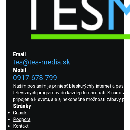
Email
tes@tes-media.sk
Mobil
0917 678 799
Naším poslaním je priniesť bleskurýchly internet a pestrú
televíznych programov do každej domácnosti. S nami získ
pripojenie k svetu, ale aj nekonečné možnosti zábavy pre 
Stránky
Cenník
Podpora
Kontakt