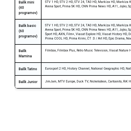
STV 1 HD, STV 2 HD, STV 24, TA3 HD, Markíza HD, Markíza Kr
Balík mini
Arena Sport, Prima SK HD, CNN Prima News HD, A11, Jojko, Sp
(40
programov)
STV 1 HD, STV 2 HD, STV 24, TA3 HD, Markíza HD, Markíza Kr
Balík basic
Arena Sport, Prima SK HD, CNN Prima News HD, A11, Jojko, Sp
(60
Šport HD, AXN, Film+, Viasat Explore HD, Viasat History HD, 
programov)
Prima COOL HD, Prima Krimi, ČT :D / Art HD, Epic Drama, No
Filmbox, Filmbox Plus, Retro Music Television, Viasat Nature
Balík
Mamina
Eurosport 2 HD, History Channel, National Geographic HD, Nat
Balík Tatino
JimJam, MTV Europe, Duck TV, Nickelodeon, Cartoonito, RiK 
Balík Junior