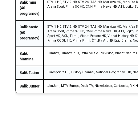
STV 1 HD, STV 2 HD, STV 24, TA3 HD, Markíza HD, Markíza Kr
Balík mini
Arena Sport, Prima SK HD, CNN Prima News HD, A11, Jojko, Sp
(40
programov)
STV 1 HD, STV 2 HD, STV 24, TA3 HD, Markíza HD, Markíza Kr
Balík basic
Arena Sport, Prima SK HD, CNN Prima News HD, A11, Jojko, Sp
(60
Šport HD, AXN, Film+, Viasat Explore HD, Viasat History HD, 
programov)
Prima COOL HD, Prima Krimi, ČT :D / Art HD, Epic Drama, No
Filmbox, Filmbox Plus, Retro Music Television, Viasat Nature
Balík
Mamina
Eurosport 2 HD, History Channel, National Geographic HD, Nat
Balík Tatino
JimJam, MTV Europe, Duck TV, Nickelodeon, Cartoonito, RiK 
Balík Junior