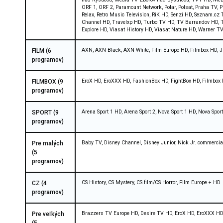
ORF 1, ORF 2, Paramount Network, Polar, Polsat, Praha TV,
Relax, Retro Music Television, RiK HD, Senzi HD, Seznam.cz
Channel HD, Travelxp HD, Turbo TV HD, TV Barrandov HD, T
Explore HD, Viasat History HD, Viasat Nature HD, Warner 
AXN, AXN Black, AXN White, Film Europe HD, Filmbox HD,
FILM (6
programov)
EroX HD, EroXXX HD, FashionBox HD, FightBox HD, Filmbox 
FILMBOX (9
programov)
Arena Sport 1 HD, Arena Sport 2, Nova Sport 1 HD, Nova Spor
SPORT (9
programov)
Baby TV, Disney Channel, Disney Junior, Nick Jr. commercia
Pre malých
(5
programov)
CS History, CS Mystery, CS film/CS Horror, Film Europe + HD
CZ (4
programov)
Brazzers TV Europe HD, Desire TV HD, EroX HD, EroXXX HD,
Pre veľkých