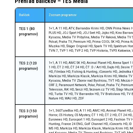
Prehľad balíčkov – TES Media
Balíček
Zoznam programov
1+1, A 11 HD, ATV, Barrandov Krimi HD, CNN Prima News HD
TES 1 (80
PLUS HD, JOJ Šport HD, JOJ Svet HD, Jojko HD, Kino Barr
programov)
Kysucou, Media TV Pribylina, Media TV Raková, Media TV S
Polsat, Praha TV, Premium HD, Prima COOL SK HD, Prima Kri
Muzika HD, Šláger Originál HD, Spark TV HD, Spektrum Hom
TVN 7, TVP 1 HD, TVP 2 HD, TVP Historia, TVP3 Katowice,
1+1, A 11 HD, AMC SK HD, Animal Planet HD, Arena Sport 1 
TES 2 (120
1 HD, ČT 2 HD, ČT 24 HD, ČT :D / Art HD, Dajto HD, Desire
programov)
HD, Filmbox HD, Fishing & Hunting, iConcerts HD, Jednotk
Markíza HD, Markíza Klasik, Markíza Krimi HD, Media TV 
Kysucou, Media TV Zborov nad Bystricou, TVT HD, Mezzo HD,
ORF 2, Paramount Network, Polar, Polsat, Praha TV, Premi
Television, RiK HD, Senzi HD, Seznam.cz TV HD, Šlágr Muzi
HD, Turbo TV HD, TV Barrandov HD, TV Bratislava HD, TV Br
Nature HD, WAU HD, ZDF
1+1, 360TuneBox HD, A 11 HD, AMC HD, Animal Planet HD, A
TES 3 (150
Horror, CS History, CS Mystery, ČT 1 HD, ČT 2 HD, ČT 24 H
programov)
Euronews HD, Eurosport 1 HD, Eurosport 2 HD, Fashion TV H
Hunting, France 24 ENG, Golf Channel HD, iConcerts HD, I
M5 HD, Markíza HD, Markíza Klasik, Markíza Krimi HD, Me
nad Kysucou, Media TV Zborov nad Bystricou, TVT HD, Mezzo