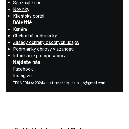
Spoznajte nás
Novinky
Klientsky portál
Dôležité
Kariéra
Obchodné podmienky
Zásady ochrany osobných údajov
Podmienky obnovy viazanosti
Informácie pre operátorov
Nájdete nás
Facebook
Instagram
TES-MEDIA © 2024
website made by matbuno@gmail.com