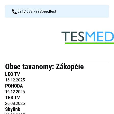
0917 678 799
Speedtest
Obec taxanomy:
Zákopčie
LEO TV
16.12.2025
POHODA
16.12.2025
TES TV
26.08.2025
Skylink